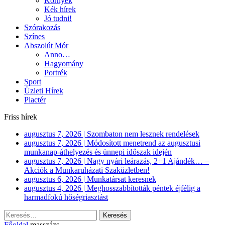
Környék
Kék hírek
Jó tudni!
Szórakozás
Színes
Abszolút Mór
Anno…
Hagyomány
Portrék
Sport
Üzleti Hírek
Piactér
Friss hírek
augusztus 7, 2026
|
Szombaton nem lesznek rendelések
augusztus 7, 2026
|
Módosított menetrend az augusztusi
munkanap-áthelyezés és ünnepi időszak idején
augusztus 7, 2026
|
Nagy nyári leárazás, 2+1 Ajándék… –
Akciók a Munkaruházati Szaküzletben!
augusztus 6, 2026
|
Munkatársat keresnek
augusztus 4, 2026
|
Meghosszabbították péntek éjfélig a
harmadfokú hőségriasztást
Keresés:
Főoldal
masszázs