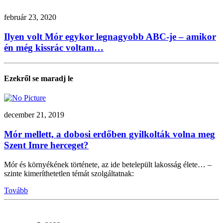
február 23, 2020
Ilyen volt Mór egykor legnagyobb ABC-je – amikor
én még kissrác voltam…
Ezekről se maradj le
december 21, 2019
Mór mellett, a dobosi erdőben gyilkolták volna meg
Szent Imre herceget?
Mór és környékének története, az ide betelepült lakosság élete… –
szinte kimeríthetetlen témát szolgáltatnak:
Tovább