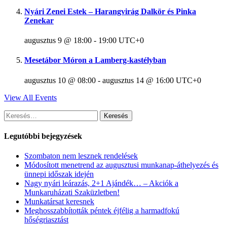
Nyári Zenei Estek – Harangvirág Dalkör és Pinka
Zenekar
augusztus 9 @ 18:00
-
19:00
UTC+0
Mesetábor Móron a Lamberg-kastélyban
augusztus 10 @ 08:00
-
augusztus 14 @ 16:00
UTC+0
View All Events
Keresés:
Legutóbbi bejegyzések
Szombaton nem lesznek rendelések
Módosított menetrend az augusztusi munkanap-áthelyezés és
ünnepi időszak idején
Nagy nyári leárazás, 2+1 Ajándék… – Akciók a
Munkaruházati Szaküzletben!
Munkatársat keresnek
Meghosszabbították péntek éjfélig a harmadfokú
hőségriasztást