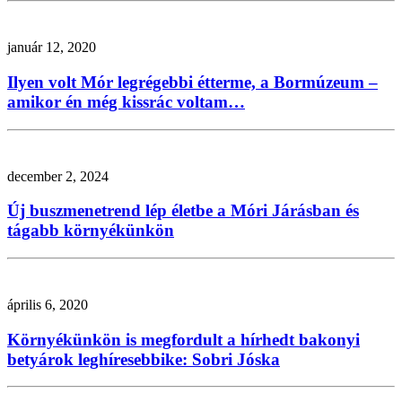
január 12, 2020
Ilyen volt Mór legrégebbi étterme, a Bormúzeum –
amikor én még kissrác voltam…
december 2, 2024
Új buszmenetrend lép életbe a Móri Járásban és
tágabb környékünkön
április 6, 2020
Környékünkön is megfordult a hírhedt bakonyi
betyárok leghíresebbike: Sobri Jóska