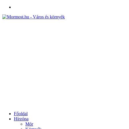
Facebook
Főoldal
Hírzóna
Mór