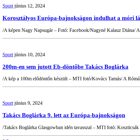
Sport
június 12, 2024
Korosztályos Európa-bajnokságon indulhat a móri l
/A képen Nagy Napsugár – Fotó: Facebook/Nagyné Kalauz Diána/ A 
Sport
június 10, 2024
200m-en sem jutott Eb-döntőbe Takács Boglárka
/A kép a 100m elődöntőn készült – MTI fotó/Kovács Tamás/ A Rómában
Sport
június 9, 2024
Takács Boglárka 9. lett az Európa-bajnokságon
/Takács Boglárka Glasgowban idén tavasszal – MTI fotó: Koszticsák S