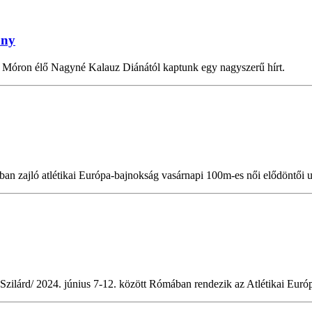
ány
Móron élő Nagyné Kalauz Diánától kaptunk egy nagyszerű hírt.
 zajló atlétikai Európa-bajnokság vasárnapi 100m-es női elődöntői ut
zilárd/ 2024. június 7-12. között Rómában rendezik az Atlétikai Euró