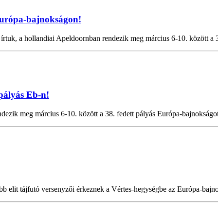
Európa-bajnokságon!
írtuk, a hollandiai Apeldoornban rendezik meg március 6-10. között a 3
 pályás Eb-n!
dezik meg március 6-10. között a 38. fedett pályás Európa-bajnokságot
obb elit tájfutó versenyzői érkeznek a Vértes-hegységbe az Európa-bajn