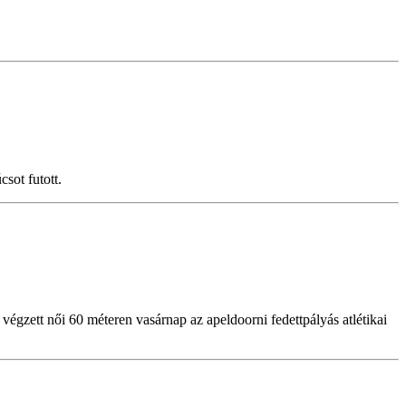
sot futott.
gzett női 60 méteren vasárnap az apeldoorni fedettpályás atlétikai