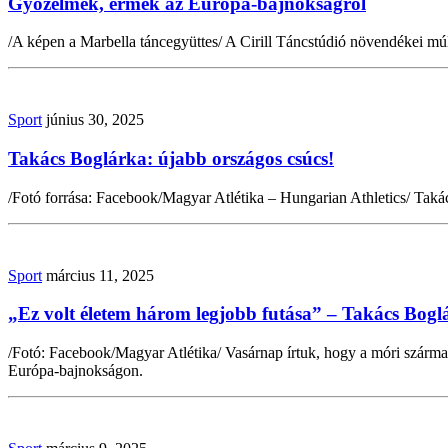
Győzelmek, érmek az Európa-bajnokságról
/A képen a Marbella táncegyüttes/ A Cirill Táncstúdió növendékei mú
Sport
június 30, 2025
Takács Boglárka: újabb országos csúcs!
/Fotó forrása: Facebook/Magyar Atlétika – Hungarian Athletics/ Takác
Sport
március 11, 2025
„Ez volt életem három legjobb futása” – Takács Bogl
/Fotó: Facebook/Magyar Atlétika/ Vasárnap írtuk, hogy a móri szárma
Európa-bajnokságon.