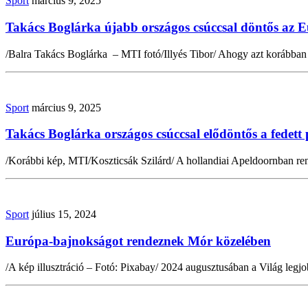
Sport
március 9, 2025
Takács Boglárka újabb országos csúccsal döntős az 
/Balra Takács Boglárka – MTI fotó/Illyés Tibor/ Ahogy azt korábban 
Sport
március 9, 2025
Takács Boglárka országos csúccsal elődöntős a fedett
/Korábbi kép, MTI/Koszticsák Szilárd/ A hollandiai Apeldoornban ren
Sport
július 15, 2024
Európa-bajnokságot rendeznek Mór közelében
/A kép illusztráció – Fotó: Pixabay/ 2024 augusztusában a Világ legj