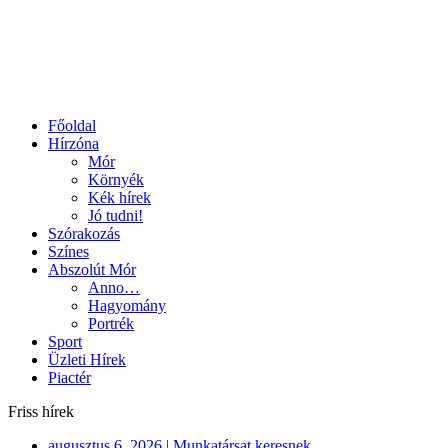
Főoldal
Hírzóna
Mór
Környék
Kék hírek
Jó tudni!
Szórakozás
Színes
Abszolút Mór
Anno…
Hagyomány
Portrék
Sport
Üzleti Hírek
Piactér
Friss hírek
augusztus 6, 2026
|
Munkatársat keresnek