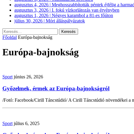
augusztus 4, 2026
|
Meghosszabbították péntek éjfélig a harmad
augusztus 3, 2026
|
I. fokú vízkorlátozás van érvényben
augusztus 1, 2026
|
Négyes karambol a 81-es főúton
július 30, 2026
|
Móri álláspályázatok
Keresés:
Főoldal
Európa-bajnokság
Európa-bajnokság
Sport
június 26, 2026
Győzelmek, érmek az Európa-bajnokságról
/Fotó: Facebook/Cirill Táncstúdió/ A Cirill Táncstúdió növendékei a
Sport
július 6, 2025