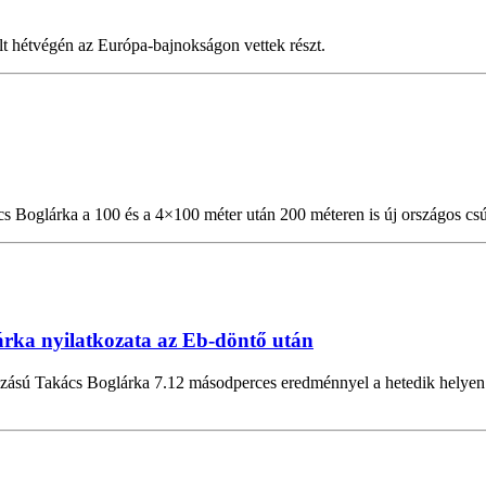
lt hétvégén az Európa-bajnokságon vettek részt.
s Boglárka a 100 és a 4×100 méter után 200 méteren is új országos csúc
árka nyilatkozata az Eb-döntő után
zású Takács Boglárka 7.12 másodperces eredménnyel a hetedik helyen vé