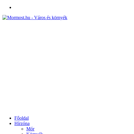
Facebook
Főoldal
Hírzóna
Mór