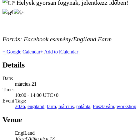
Helyek gyorsan fogynak, jelentkezz időben!
Forrás: Facebook esemény/Engiland Farm
+ Google Calendar
+ Add to iCalendar
Details
Date:
március 21
Time:
10:00 - 14:00
UTC+0
Event Tags:
2026
,
engiland
,
farm
,
március
,
palánta
,
Pusztavám
,
workshop
Venue
EngiLand
József Attila utca 13