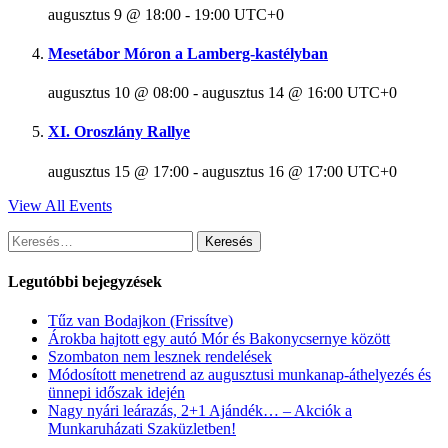
augusztus 9 @ 18:00
-
19:00
UTC+0
Mesetábor Móron a Lamberg-kastélyban
augusztus 10 @ 08:00
-
augusztus 14 @ 16:00
UTC+0
XI. Oroszlány Rallye
augusztus 15 @ 17:00
-
augusztus 16 @ 17:00
UTC+0
View All Events
Keresés:
Legutóbbi bejegyzések
Tűz van Bodajkon (Frissítve)
Árokba hajtott egy autó Mór és Bakonycsernye között
Szombaton nem lesznek rendelések
Módosított menetrend az augusztusi munkanap-áthelyezés és
ünnepi időszak idején
Nagy nyári leárazás, 2+1 Ajándék… – Akciók a
Munkaruházati Szaküzletben!