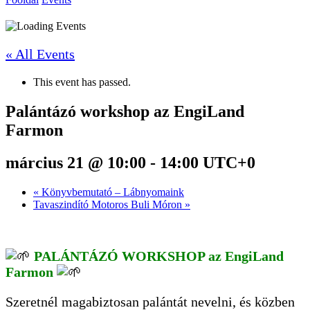
« All Events
This event has passed.
Palántázó workshop az EngiLand
Farmon
március 21 @ 10:00
-
14:00
UTC+0
«
Könyvbemutató – Lábnyomaink
Tavaszindító Motoros Buli Móron
»
PALÁNTÁZÓ WORKSHOP az EngiLand
Farmon
Szeretnél magabiztosan palántát nevelni, és közben