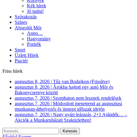
Környék
Kék hírek
Jó tudni!
Szórakozás
Színes
Abszolút Mór
Anno…
Hagyomány
Portrék
Sport
Üzleti Hírek
Piactér
Friss hírek
augusztus 8, 2026
|
Tűz van Bodajkon (Frissítve)
augusztus 8, 2026
|
Árokba hajtott egy autó Mór és
Bakonycsernye között
augusztus 7, 2026
|
Szombaton nem lesznek rendelések
augusztus 7, 2026
|
Módosított menetrend az augusztusi
munkanap-áthelyezés és ünnepi időszak idején
augusztus 7, 2026
|
Nagy nyári leárazás, 2+1 Ajándék… –
Akciók a Munkaruházati Szaküzletben!
Keresés:
Főoldal
Events