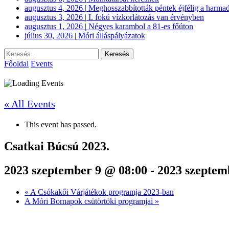
augusztus 4, 2026
|
Meghosszabbították péntek éjfélig a harmad
augusztus 3, 2026
|
I. fokú vízkorlátozás van érvényben
augusztus 1, 2026
|
Négyes karambol a 81-es főúton
július 30, 2026
|
Móri álláspályázatok
Keresés:
Főoldal
Events
« All Events
This event has passed.
Csatkai Búcsú 2023.
2023 szeptember 9 @ 08:00
-
2023 szeptem
«
A Csókakői Várjátékok programja 2023-ban
A Móri Bornapok csütörtöki programjai
»