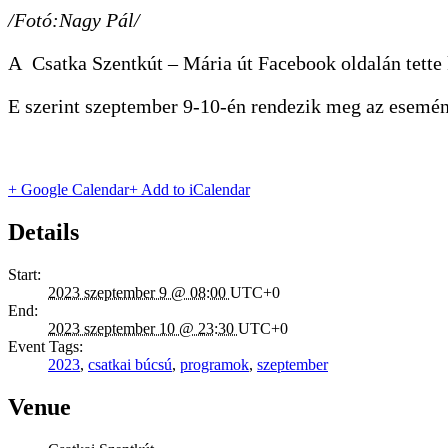
/Fotó:Nagy Pál/
A Csatka Szentkút – Mária út Facebook oldalán tette 
E szerint szeptember 9-10-én rendezik meg az esemén
+ Google Calendar
+ Add to iCalendar
Details
Start:
2023 szeptember 9 @ 08:00
UTC+0
End:
2023 szeptember 10 @ 23:30
UTC+0
Event Tags:
2023
,
csatkai búcsú
,
programok
,
szeptember
Venue