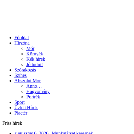
Főoldal
Hírzóna
Mór
Környék
Kék hírek
Jó tudni!
Szórakozás
Színes
Abszolút Mór
Anno…
Hagyomány
Portrék
Sport
Üzleti Hírek
Piactér
Friss hírek
augusztus 6, 2026
|
Munkatársat keresnek