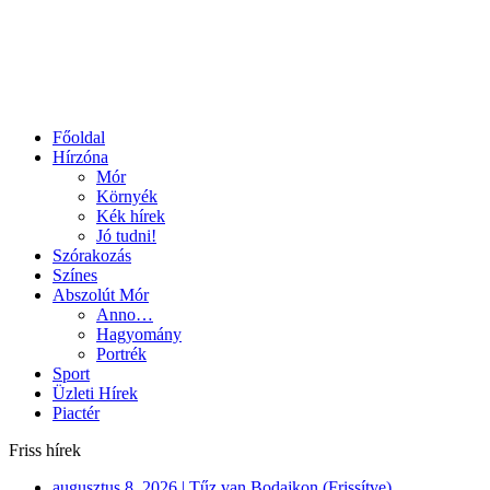
Főoldal
Hírzóna
Mór
Környék
Kék hírek
Jó tudni!
Szórakozás
Színes
Abszolút Mór
Anno…
Hagyomány
Portrék
Sport
Üzleti Hírek
Piactér
Friss hírek
augusztus 8, 2026
|
Tűz van Bodajkon (Frissítve)