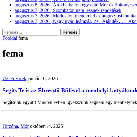
augusztus 8, 2026
|
Árokba hajtott egy autó Mór és Bakonycser
augusztus 7, 2026
|
Szombaton nem lesznek rendelések
augusztus 7, 2026
|
Módosított menetrend az augusztusi munkan
augusztus 7, 2026
|
Nagy nyári leárazás, 2+1 Ajándék… – Akc
Keresés:
Főoldal
fema
fema
Üzleti Hírek
január 16, 2026
Segíts Te is az Ébresztő Büfével a menhelyi kutyákna
Segítsünk együtt! Minden évben igyekszünk segíteni egy menhelyne
Hírzóna
,
Mór
október 14, 2025