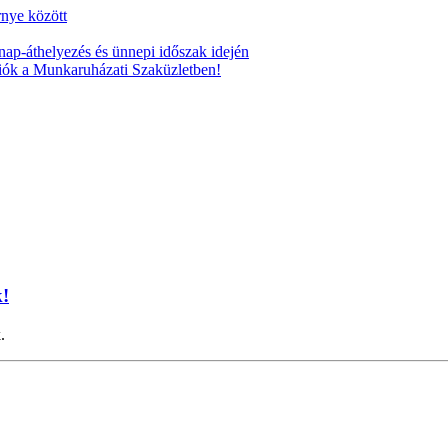
nye között
ap-áthelyezés és ünnepi időszak idején
iók a Munkaruházati Szaküzletben!
k!
k.