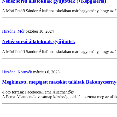
Nehéz sorsú állatoknak gyűjtöttek (+Képgaléria)
A Móri Petőfi Sándor Általános iskolában már hagyomány, hogy az ál
Hírzóna
,
Mór
október 10, 2024
Nehéz sorsú állatoknak gyűjtöttek
A Móri Petőfi Sándor Általános iskolában már hagyomány, hogy az ál
Hírzóna
,
Környék
március 6, 2023
Megkínzott, megégett macskát találtak Bakonycserny
/Fotó forrása: Facebook/Fema Állatmentők/
A Fema Állatmentők vasárnap közösségi oldalán osztotta meg az alább